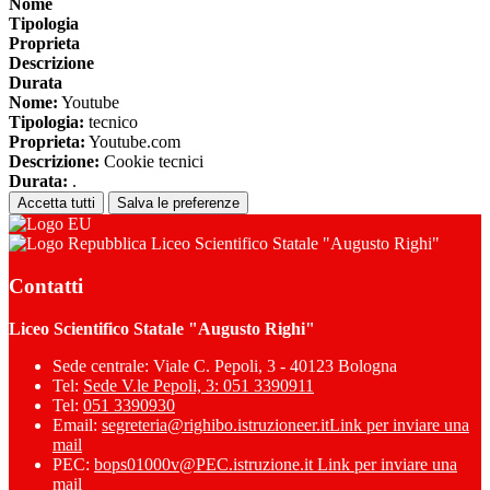
Nome
Tipologia
Proprieta
Descrizione
Durata
Nome:
Youtube
Tipologia:
tecnico
Proprieta:
Youtube.com
Descrizione:
Cookie tecnici
Durata:
.
Accetta tutti
Salva le preferenze
Liceo Scientifico Statale "Augusto Righi"
Contatti
Liceo Scientifico Statale "Augusto Righi"
Sede centrale: Viale C. Pepoli, 3 - 40123 Bologna
Tel:
Sede V.le Pepoli, 3: 051 3390911
Tel:
051 3390930
Email:
segreteria@righibo.istruzioneer.it
Link per inviare una
mail
PEC:
bops01000v@PEC.istruzione.it
Link per inviare una
mail