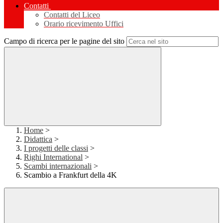
Contatti
Contatti del Liceo
Orario ricevimento Uffici
Campo di ricerca per le pagine del sito
Home
>
Didattica
>
I progetti delle classi
>
Righi International
>
Scambi internazionali
>
Scambio a Frankfurt della 4K