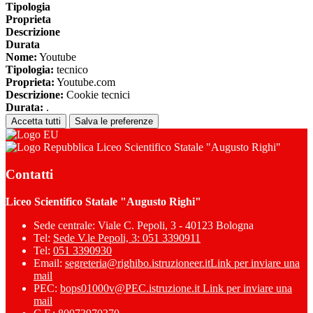
Tipologia
Proprieta
Descrizione
Durata
Nome:
Youtube
Tipologia:
tecnico
Proprieta:
Youtube.com
Descrizione:
Cookie tecnici
Durata:
.
Accetta tutti
Salva le preferenze
Liceo Scientifico Statale "Augusto Righi"
Contatti
Liceo Scientifico Statale "Augusto Righi"
Sede centrale: Viale C. Pepoli, 3 - 40123 Bologna
Tel:
Sede V.le Pepoli, 3: 051 3390911
Tel:
051 3390930
Email:
segreteria@righibo.istruzioneer.it
Link per inviare una
mail
PEC:
bops01000v@PEC.istruzione.it
Link per inviare una
mail